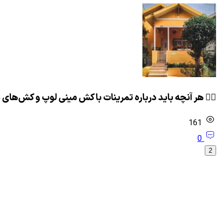
🏋️‍♂️ هر آنچه باید درباره تمرینات با کش مینی لوپ و کش‌ها
161
0
2