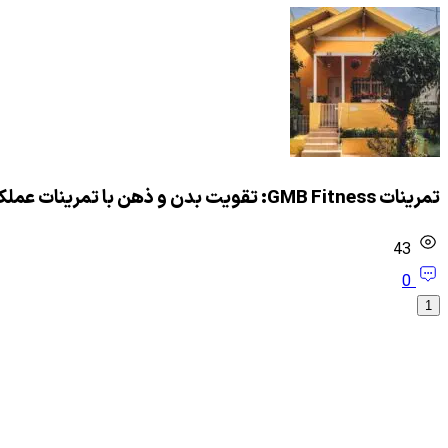
تمرینات GMB Fitness: تقویت بدن و ذهن با تمرینات عملکردی
43
0
1