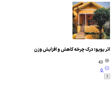
اثر یویو: درک چرخه کاهش و افزایش وزن
43
0
3